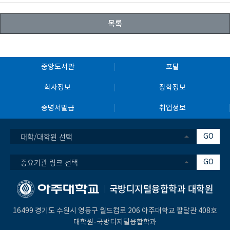
목록
중앙도서관
포탈
학사정보
장학정보
증명서발급
취업정보
대학/대학원 선택
GO
중요기관 링크 선택
GO
국방디지털융합학과 대학원
16499 경기도 수원시 영동구 월드컵로 206 아주대학교 팔달관 408호
대학원-국방디지털융합학과