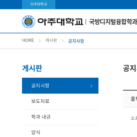
아주대학교
국방디지털융합학과
공지사항
HOME
게시판
게시판
공지
공지사항
휴
보도자료
학과 내규
소
양식