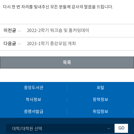
다시 한 번 자리를 빛내주신 모든 분들께 감사의 말씀을 드립니다.
이전글
2022-2학기 워크숍 및 홈커밍데이
다음글
2023-1학기 종강모임 개최
목록
중앙도서관
포탈
학사정보
장학정보
증명서발급
취업정보
대학/대학원 선택
GO