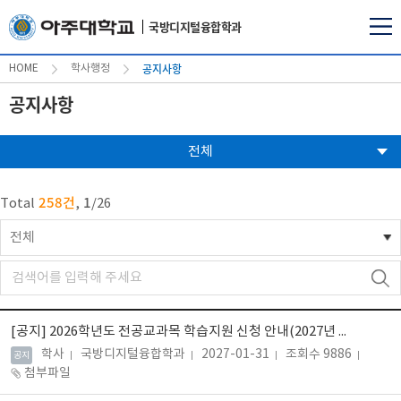
국방디지털융합학과
공지사항
HOME
학사행정
공지사항
전체
258건
1
Total
,
/
26
전체
[공지]
2026학년도 전공교과목 학습지원 신청 안내(2027년 1월 31일까지)(4학년 대상)
학사
국방디지털융합학과
2027-01-31
조회수 9886
공지
첨부파일