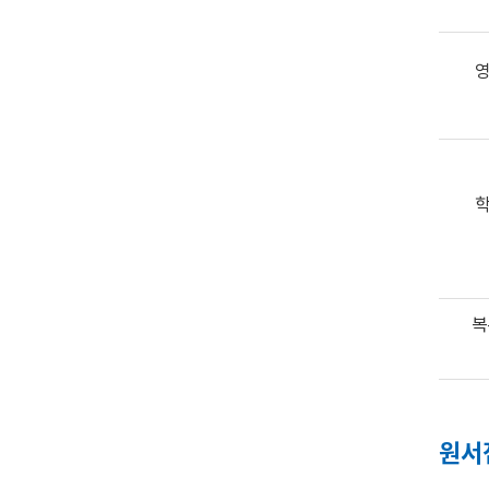
영
학
복
원서