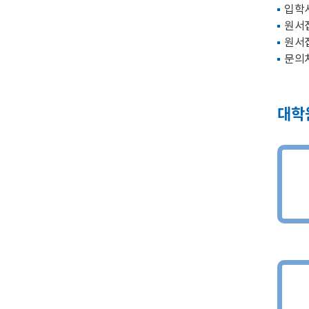
입학서
원서
원서접
문의처
대학