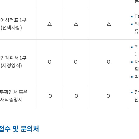
본
T
어성적표 1부
△
△
△
외
(선택사항)
유
학
대
업계획서 1부
O
O
O
자
(지정양식)
획
박
무확인서 혹은
장
O
O
O
재직증명서
산
접수 및 문의처