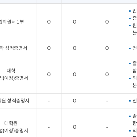
인
증
입학원서 1부
O
O
O
원
불
학 성적증명서
O
O
O
전
졸
대학
함
O
O
O
업(예정)증명서
외
본
학원 성적증명서
-
O
-
전
졸
대학원
함
-
O
-
업(예정)증명서
외