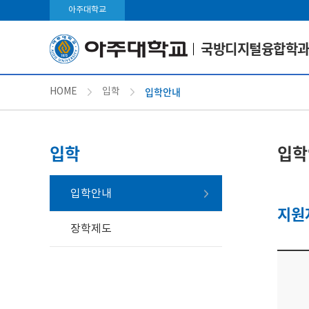
아주대학교
국방디지털융합학과
입학안내
HOME
입학
입학
입학
입학안내
지원
장학제도